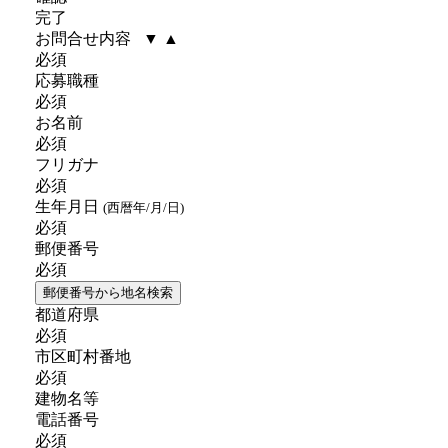
完了
お問合せ内容
▼
▲
必須
応募職種
必須
お名前
必須
フリガナ
必須
生年月日
(西暦年/月/日)
必須
郵便番号
必須
郵便番号から地名検索
都道府県
必須
市区町村番地
必須
建物名等
電話番号
必須