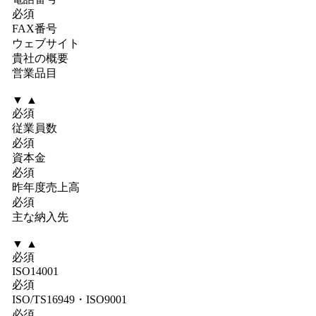
必須
FAX番号
ウェブサイト
貴社の概要
営業品目
▼
▲
必須
従業員数
必須
資本金
必須
昨年度売上高
必須
主な納入先
▼
▲
必須
ISO14001
必須
ISO/TS16949・ISO9001
必須